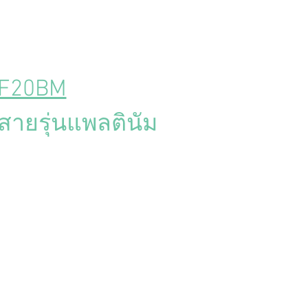
F20BM
ดสายรุ่นแพลตินัม