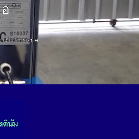
มอ"
Hard Chrome