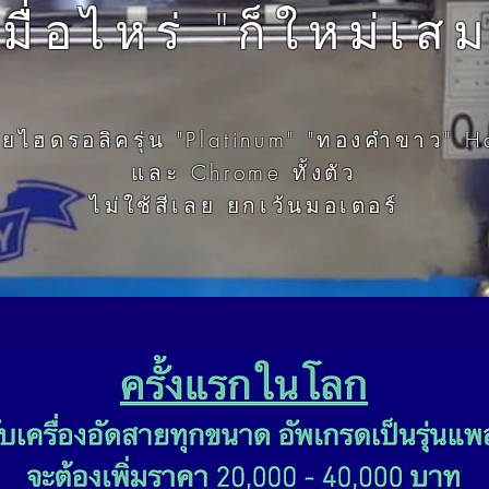
เมื่อไหร่ "ก็ใหม่เส
สายไฮดรอลิครุ่น "Platinum" "ทองคำขาว" 
และ Chrome ทั้งตัว
ไม่ใช้สีเลย ยกเว้นมอเตอร์